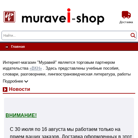
Доставка
Главная
Интернет-магазин "Муравей" является торговым партнером
издательства
«ВКН»
. Здесь представлены учебные пособия,
словари, разговорники, лингвострановедческая литература, работы
по востоковедению, вышедшие в «ВКН» и других профильных
Подробнее
издательствах, а также представлен полный ассортимент книг серии
Новости
"Метод обучающего чтения Ильи Франка"
ВНИМАНИЕ!
С 30 июля по 16 августа мы работаем только на
прием ваших заказов. Доставка оформленных в этот