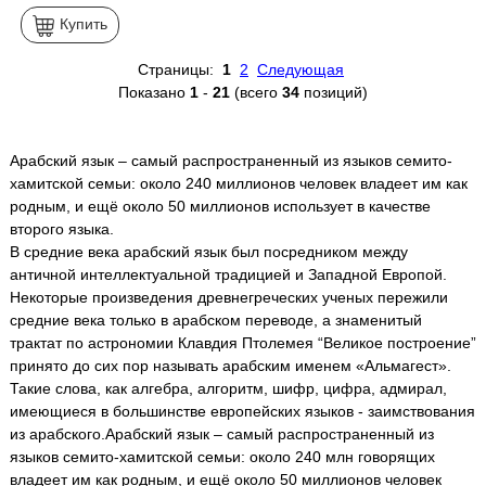
Купить
Страницы:
1
2
Следующая
Показано
1
-
21
(всего
34
позиций)
Арабский язык – самый распространенный из языков семито-
хамитской семьи: около 240 миллионов человек владеет им как
родным, и ещё около 50 миллионов использует в качестве
второго языка.
В средние века арабский язык был посредником между
античной интеллектуальной традицией и Западной Европой.
Некоторые произведения древнегреческих ученых пережили
средние века только в арабском переводе, а знаменитый
трактат по астрономии Клавдия Птолемея “Великое построение”
принято до сих пор называть арабским именем «Альмагест».
Такие слова, как алгебра, алгоритм, шифр, цифра, адмирал,
имеющиеся в большинстве европейских языков - заимствования
из арабского.Арабский язык – самый распространенный из
языков семито-хамитской семьи: около 240 млн говорящих
владеет им как родным, и ещё около 50 миллионов человек