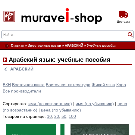
Доставка
Главная
»
Иностранные языки
»
АРАБСКИЙ
»
Учебные пособия
Арабский язык: учебные пособия
АРАБСКИЙ
ВКН
Восточная книга
Восточная литература
Живой язык
Каро
Все производители
Сортировка:
имя (по возрастанию)
|
имя (по убыванию)
|
цена
(по возрастанию)
|
цена (по убыванию)
Товаров на странице:
10
,
20
,
50
,
100