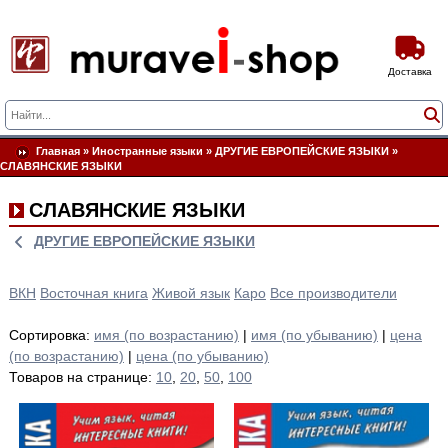
Доставка
Главная
»
Иностранные языки
»
ДРУГИЕ ЕВРОПЕЙСКИЕ ЯЗЫКИ
»
СЛАВЯНСКИЕ ЯЗЫКИ
СЛАВЯНСКИЕ ЯЗЫКИ
ДРУГИЕ ЕВРОПЕЙСКИЕ ЯЗЫКИ
ВКН
Восточная книга
Живой язык
Каро
Все производители
Сортировка:
имя (по возрастанию)
|
имя (по убыванию)
|
цена
(по возрастанию)
|
цена (по убыванию)
Товаров на странице:
10
,
20
,
50
,
100