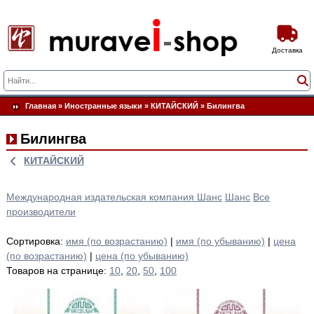
Доставка
Главная
»
Иностранные языки
»
КИТАЙСКИЙ
»
Билингва
Билингва
КИТАЙСКИЙ
Международная издательская компания Шанс
Шанс
Все
производители
Сортировка:
имя (по возрастанию)
|
имя (по убыванию)
|
цена
(по возрастанию)
|
цена (по убыванию)
Товаров на странице:
10
,
20
,
50
,
100