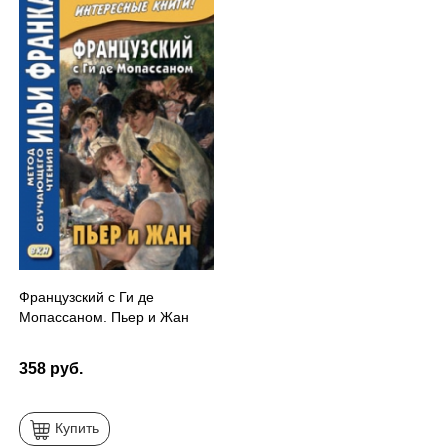
Французский с Ги де
Мопассаном. Пьер и Жан
358 руб.
Купить