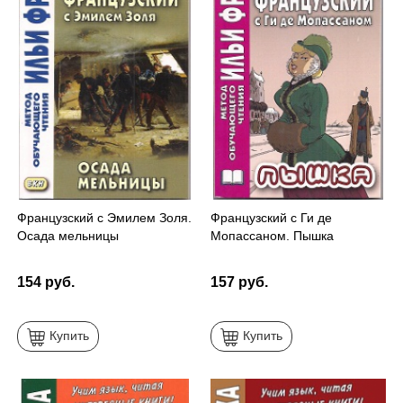
Французский с Эмилем Золя.
Французский с Ги де
Осада мельницы
Мопассаном. Пышка
154 руб.
157 руб.
Купить
Купить