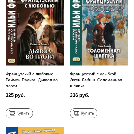
Французский с любовью.
Французский с улыбкой.
Реймон Радиге. Дьявол во
Эжен Лабиш. Соломенная
плоти
шляпка
325 руб.
336 руб.
Купить
Купить