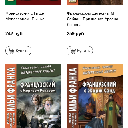
Французский с Ги де
Французский детектив. М.
Мопассаном. Пышка
Леблан. Признания Арсена
Люпена
242 руб.
259 руб.
Купить
Купить