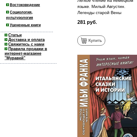
Легкое чтение на немецком
Востоковедение
языке. Милый Августин.
Социология,
Легенды старой Вены
культурология
281 руб.
Уцененные книги
Статьи
Доставка и оплата
Купить
Свяжитесь с нами
Правила продажи в
интернет-магазине
"Муравей"