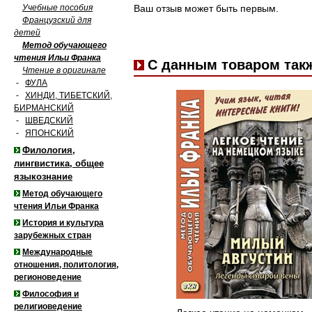
Учебные пособия
Ваш отзыв может быть первым.
Французский для
детей
Метод обучающего
чтения Ильи Франка
С данным товаром так
Чтение в оригинале
-
ФУЛА
-
ХИНДИ, ТИБЕТСКИЙ,
БИРМАНСКИЙ
-
ШВЕДСКИЙ
-
ЯПОНСКИЙ
Филология,
лингвистика, общее
языкознание
Метод обучающего
чтения Ильи Франка
История и культура
зарубежных стран
Международные
отношения, политология,
регионоведение
Философия и
религиоведение