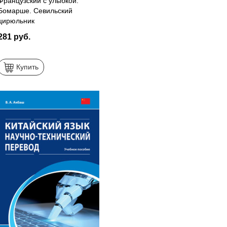
Французский с улыбкой.
Бомарше. Севильский
цирюльник
281 руб.
Купить