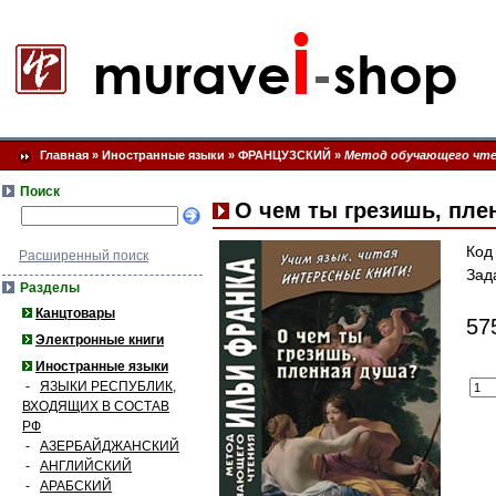
Главная
»
Иностранные языки
»
ФРАНЦУЗСКИЙ
»
Метод обучающего чте
Поиск
О чем ты грезишь, пле
Код
Расширенный поиск
Зад
Разделы
Канцтовары
57
Электронные книги
Иностранные языки
-
ЯЗЫКИ РЕСПУБЛИК,
ВХОДЯЩИХ В СОСТАВ
РФ
-
АЗЕРБАЙДЖАНСКИЙ
-
АНГЛИЙСКИЙ
-
АРАБСКИЙ