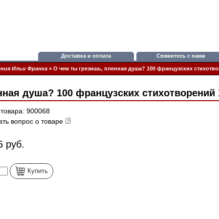
Доставка и оплата
Свяжитесь с нами
ния Ильи Франка
»
О чем ты грезишь, пленная душа? 100 французских стихотвор
нная душа? 100 французских стихотворений X
 товара: 900068
ать вопрос о товаре
5 руб.
Купить