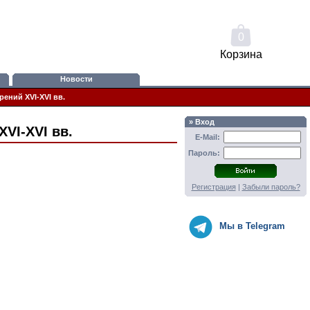
0
Корзина
Новости
ений XVI-XVI вв.
» Вход
VI-XVI вв.
E-Mail:
Пароль:
Регистрация
|
Забыли пароль?
Мы в Telegram