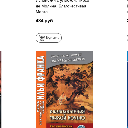
Испанский с улыбкой. Тирсо
де Молина. Благочестивая
Марта
484 руб.
Купить