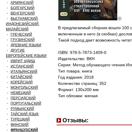
-
АРМЯНСКИЙ
-
БОЛГАРСКИЙ
-
ВЕНГЕРСКИЙ
-
ВЬЕТНАМСКИЙ,
ИНДОНЕЗИЙСКИЙ,
В предлагаемый сборник вошло 100 с
МАЛАЙСКИЙ
включенным в него (в скобках) досло
-
ГРЕЧЕСКИЙ
-
ГРУЗИНСКИЙ
Такой подход дает возможность читат
-
ДРЕВНИЕ ЯЗЫКИ
-
ДРУГИЕ
ISBN: 978-5-7873-1409-0
ЕВРОПЕЙСКИЕ ЯЗЫКИ
Издательство: ВКН
-
ИВРИТ, ИДИШ
Серия: Метод обучающего чтения Ил
-
ИСПАНСКИЙ
Тип товара: книга
-
ИТАЛЬЯНСКИЙ
-
КИТАЙСКИЙ
Год издания: 2018
-
КОРЕЙСКИЙ
Количество страниц: 352
-
МОНГОЛЬСКИЙ
Формат: 130x200 мм
-
НЕМЕЦКИЙ
Тип обложки: мягкая
-
ПЕРСИДСКИЙ
-
ПОРТУГАЛЬСКИЙ
-
РУМЫНСКИЙ
-
ТАЙСКИЙ ЯЗЫК
Отзывы:
-
ТУРЕЦКИЙ
-
ФИНСКИЙ
-
ФРАНЦУЗСКИЙ