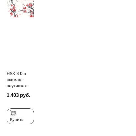
HSK 3.0 в
схемах-
паутинках:
плавный
1.403 руб.
переход с
HSK старого
образца.
Уровень 1:
Купить
учебное
пособие