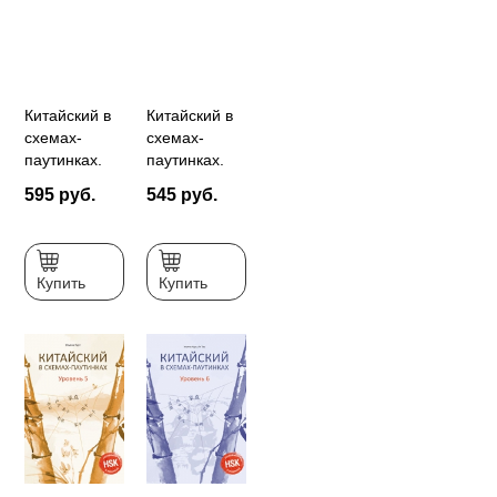
Китайский в
Китайский в
схемах-
схемах-
паутинках.
паутинках.
Уровни 3-4.
Уровни 1–2.
595 руб.
545 руб.
Готовимся к
Готовимся к
экзамену
экзамену
HSK (PDF-
HSK
файл)
Купить
Купить