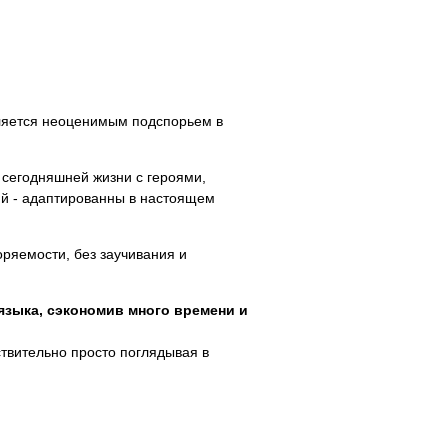
вляется неоценимым подспорьем в
сегодняшней жизни с героями,
й - адаптированны в настоящем
оряемости, без заучивания и
языка, сэкономив много времени и
ствительно просто поглядывая в