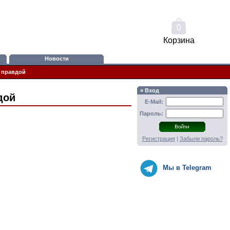
0
Корзина
Новости
ь правдой
» Вход
дой
E-Mail:
Пароль:
Регистрация
|
Забыли пароль?
Мы в Telegram