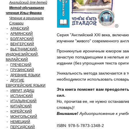
Английский для детей
Метод обучающего
чтения Ильи Франка
Чтение в оригинале
Словари
-
АРАБСКИЙ
-
АРМЯНСКИЙ
Серия "Английский XXI века, включа
-
БОЛГАРСКИЙ
изучении "живого" современного англ
-
ВЕНГЕРСКИЙ
-
ВЬЕТНАМСКИЙ,
Проникнутые ироничным юмором замеч
ИНДОНЕЗИЙСКИЙ,
зачастую попадающими в нелепые ил
МАЛАЙСКИЙ
издании (без упрощения текста ориг
-
ГРЕЧЕСКИЙ
-
ГРУЗИНСКИЙ
Уникальность метода заключается в т
-
ДРЕВНИЕ ЯЗЫКИ
необходимости использовать словарь
-
ДРУГИЕ
ЕВРОПЕЙСКИЕ ЯЗЫКИ
Эта книга поможет вам преодолеть
-
ИВРИТ, ИДИШ
сил.
-
ИСПАНСКИЙ
-
ИТАЛЬЯНСКИЙ
Но, прочитав ее, не нужно останавли
-
КИТАЙСКИЙ
словарь)!
-
КОРЕЙСКИЙ
Внимание!
Аудиоприложение к учеб
-
МОНГОЛЬСКИЙ
-
НЕМЕЦКИЙ
ISBN: 978-5-7873-1348-2
-
ПЕРСИДСКИЙ