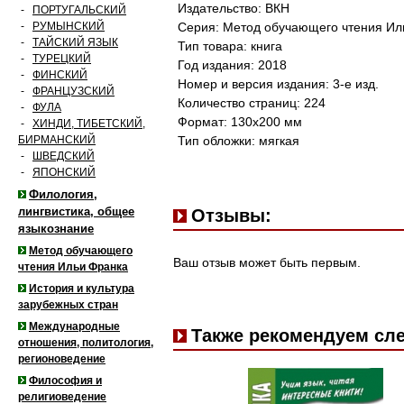
Издательство: ВКН
-
ПОРТУГАЛЬСКИЙ
-
РУМЫНСКИЙ
Серия: Метод обучающего чтения Ил
-
ТАЙСКИЙ ЯЗЫК
Тип товара: книга
-
ТУРЕЦКИЙ
Год издания: 2018
-
ФИНСКИЙ
Номер и версия издания: 3-е изд.
-
ФРАНЦУЗСКИЙ
Количество страниц: 224
-
ФУЛА
Формат: 130x200 мм
-
ХИНДИ, ТИБЕТСКИЙ,
БИРМАНСКИЙ
Тип обложки: мягкая
-
ШВЕДСКИЙ
-
ЯПОНСКИЙ
Филология,
лингвистика, общее
Отзывы:
языкознание
Метод обучающего
Ваш отзыв может быть первым.
чтения Ильи Франка
История и культура
зарубежных стран
Международные
Также рекомендуем сл
отношения, политология,
регионоведение
Философия и
религиоведение