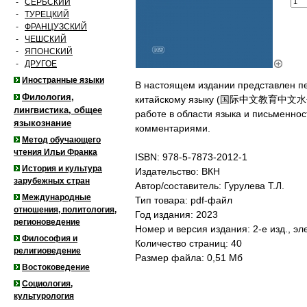
-
СЕРБСКИЙ
-
ТУРЕЦКИЙ
-
ФРАНЦУЗСКИЙ
-
ЧЕШСКИЙ
-
ЯПОНСКИЙ
-
ДРУГОЕ
Иностранные языки
В настоящем издании представлен пе
Филология,
китайскому языку (国际中文教育中文水平等级标
лингвистика, общее
работе в области языка и письменнос
языкознание
комментариями.
Метод обучающего
чтения Ильи Франка
ISBN: 978-5-7873-2012-1
История и культура
Издательство: ВКН
зарубежных стран
Автор/составитель: Гурулева Т.Л.
Международные
Тип товара: pdf-файл
отношения, политология,
Год издания: 2023
регионоведение
Номер и версия издания: 2-е изд., э
Философия и
Количество страниц: 40
религиоведение
Размер файла: 0,51 Мб
Востоковедение
Социология,
культурология