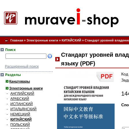
Главная
»
Электронные книги
»
КИТАЙСКИЙ
»
Стандарт уровней владени
Поиск
Стандарт уровней вла
языку (PDF)
Расширенный поиск
Код
Разделы
Зад
Канцтовары
Электронные книги
14
-
АНГЛИЙСКИЙ
-
АРАБСКИЙ
-
ИСПАНСКИЙ
Спо
-
ИТАЛЬЯНСКИЙ
-
НЕМЕЦКИЙ
-
КИТАЙСКИЙ
-
ПОЛЬСКИЙ