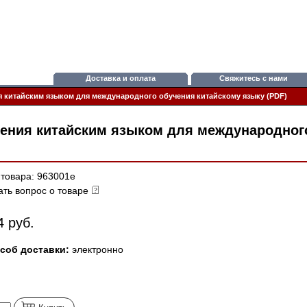
Доставка и оплата
Свяжитесь с нами
я китайским языком для международного обучения китайскому языку (PDF)
дения китайским языком для международног
 товара: 963001e
ать вопрос о товаре
4 руб.
соб доставки:
электронно