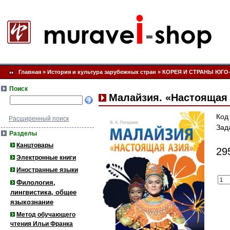
Главная
»
История и культура зарубежных стран
»
КОРЕЯ И СТРАНЫ ЮГО
Поиск
Малайзия. «Настоящая
Код
Расширенный поиск
Зад
Разделы
Канцтовары
29
Электронные книги
Иностранные языки
Филология,
лингвистика, общее
языкознание
Метод обучающего
чтения Ильи Франка