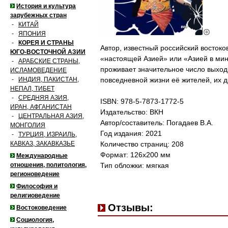
История и культура
зарубежных стран
-
КИТАЙ
-
ЯПОНИЯ
-
КОРЕЯ И СТРАНЫ
Автор, известный российский восток
ЮГО-ВОСТОЧНОЙ АЗИИ
«настоящей Азией» или «Азией в мин
-
АРАБСКИЕ СТРАНЫ,
проживает значительное число выходц
ИСЛАМОВЕДЕНИЕ
-
ИНДИЯ, ПАКИСТАН,
повседневной жизни её жителей, их 
НЕПАЛ, ТИБЕТ
-
СРЕДНЯЯ АЗИЯ,
ISBN: 978-5-7873-1772-5
ИРАН, АФГАНИСТАН
Издательство: ВКН
-
ЦЕНТРАЛЬНАЯ АЗИЯ,
Автор/составитель: Погадаев В.А.
МОНГОЛИЯ
Год издания: 2021
-
ТУРЦИЯ, ИЗРАИЛЬ,
КАВКАЗ, ЗАКАВКАЗЬЕ
Количество страниц: 208
Формат: 126х200 мм
Международные
отношения, политология,
Тип обложки: мягкая
регионоведение
Философия и
религиоведение
Отзывы:
Востоковедение
Социология,