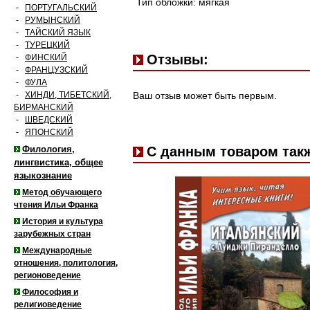
Тип обложки: мягкая
-
ПОРТУГАЛЬСКИЙ
-
РУМЫНСКИЙ
-
ТАЙСКИЙ ЯЗЫК
-
ТУРЕЦКИЙ
Отзывы:
-
ФИНСКИЙ
-
ФРАНЦУЗСКИЙ
-
ФУЛА
-
ХИНДИ, ТИБЕТСКИЙ,
Ваш отзыв может быть первым.
БИРМАНСКИЙ
-
ШВЕДСКИЙ
-
ЯПОНСКИЙ
Филология,
С данным товаром так
лингвистика, общее
языкознание
Метод обучающего
чтения Ильи Франка
История и культура
зарубежных стран
Международные
отношения, политология,
регионоведение
Философия и
религиоведение