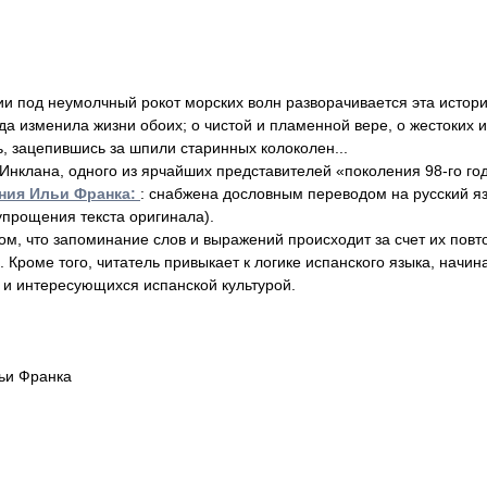
ии под неумолчный рокот морских волн разворачивается эта истор
гда изменила жизни обоих; о чистой и пламенной вере, о жестоких 
ь, зацепившись за шпили старинных колоколен...
Инклана, одного из ярчайших представителей «поколения 98-го го
ния Ильи Франка:
: снабжена дословным переводом на русский я
прощения текста оригинала).
ом, что запоминание слов и выражений происходит за счет их повт
 Кроме того, читатель привыкает к логике испанского языка, начин
 и интересующихся испанской культурой.
ьи Франка