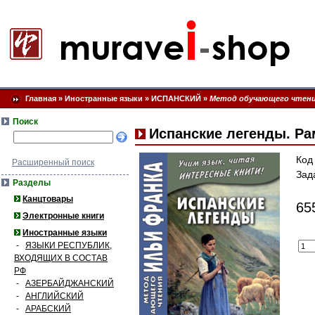
Главная
»
Иностранные языки
»
ИСПАНСКИЙ
»
Метод обучающего чтени
Поиск
Испанские легенды. Ра
Код
Расширенный поиск
Зад
Разделы
Канцтовары
65
Электронные книги
Иностранные языки
-
ЯЗЫКИ РЕСПУБЛИК,
ВХОДЯЩИХ В СОСТАВ
РФ
-
АЗЕРБАЙДЖАНСКИЙ
-
АНГЛИЙСКИЙ
-
АРАБСКИЙ