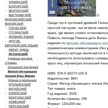
-
АРМЯНСКИЙ
-
БОЛГАРСКИЙ
-
ВЕНГЕРСКИЙ
-
ВЬЕТНАМСКИЙ,
ИНДОНЕЗИЙСКИЙ,
Среди гор и пустошей древней Галис
МАЛАЙСКИЙ
простой пастушке, чья встреча навсе
-
ГРЕЧЕСКИЙ
-
ГРУЗИНСКИЙ
краях, где время словно остановилос
-
ДРЕВНИЕ ЯЗЫКИ
Повесть-легенда Рамона дель Валье-
-
ДРУГИЕ
издании по
методу обучающего чте
ЕВРОПЕЙСКИЕ ЯЗЫКИ
грамматическим комментарием (без у
-
ИВРИТ, ИДИШ
Уникальность метода заключается в т
-
ИСПАНСКИЙ
необходимости использовать словарь.
Учебные пособия.
Словари
круга лиц, изучающих испанский язык
Испанский для детей
Метод обучающего
ISBN: 978-5-00273-103-9
чтения Ильи Франка
Издательство: ВКН
Чтение в оригинале
Серия: Метод обучающего чтения Ил
-
ИТАЛЬЯНСКИЙ
Тип товара: книга
-
КИТАЙСКИЙ
-
КОРЕЙСКИЙ
Год издания: 2026
-
МОНГОЛЬСКИЙ
Количество страниц: 296
-
НЕМЕЦКИЙ
Формат: 125х200 мм
-
ПЕРСИДСКИЙ