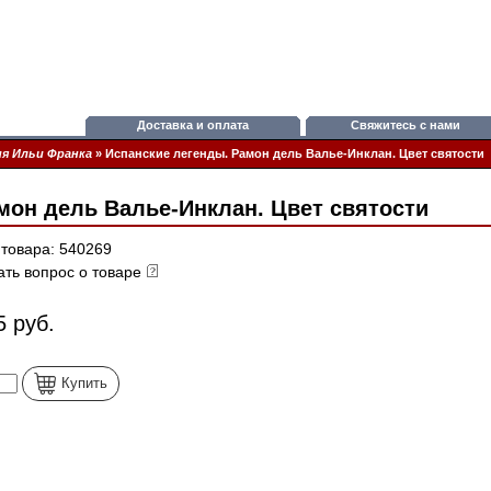
Доставка и оплата
Свяжитесь с нами
я Ильи Франка
»
Испанские легенды. Рамон дель Валье-Инклан. Цвет святости
мон дель Валье-Инклан. Цвет святости
 товара: 540269
ать вопрос о товаре
5 руб.
Купить