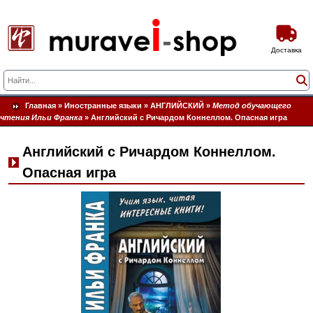
Доставка
Главная
»
Иностранные языки
»
АНГЛИЙСКИЙ
»
Метод обучающего
чтения Ильи Франка
»
Английский с Ричардом Коннеллом. Опасная игра
Английский с Ричардом Коннеллом.
Опасная игра