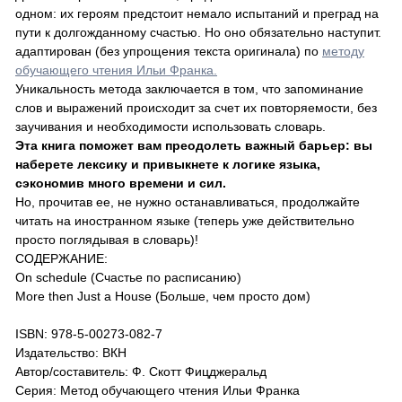
одном: их героям предстоит немало испытаний и преград на
пути к долгожданному счастью. Но оно обязательно наступит.
адаптирован (без упрощения текста оригинала) по
методу
обучающего чтения Ильи Франка.
Уникальность метода заключается в том, что запоминание
слов и выражений происходит за счет их повторяемости, без
заучивания и необходимости использовать словарь.
Эта книга поможет вам преодолеть важный барьер: вы
наберете лексику и привыкнете к логике языка,
сэкономив много времени и сил.
Но, прочитав ее, не нужно останавливаться, продолжайте
читать на иностранном языке (теперь уже действительно
просто поглядывая в словарь)!
СОДЕРЖАНИЕ:
On schedule (Счастье по расписанию)
More then Just a House (Больше, чем просто дом)
ISBN: 978-5-00273-082-7
Издательство: ВКН
Автор/составитель: Ф. Скотт Фицджеральд
Серия: Метод обучающего чтения Ильи Франка