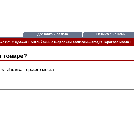
Доставка и оплата
Свяжитесь с нами
ия Ильи Франка
»
Английский с Шерлоком Холмсом. Загадка Торского моста
»
м товаре?
м. Загадка Торского моста