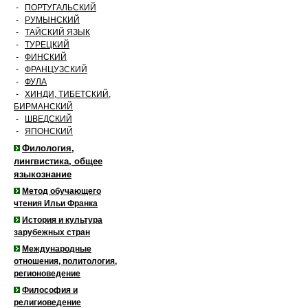
-
ПОРТУГАЛЬСКИЙ
-
РУМЫНСКИЙ
-
ТАЙСКИЙ ЯЗЫК
-
ТУРЕЦКИЙ
-
ФИНСКИЙ
-
ФРАНЦУЗСКИЙ
-
ФУЛА
-
ХИНДИ, ТИБЕТСКИЙ,
БИРМАНСКИЙ
-
ШВЕДСКИЙ
-
ЯПОНСКИЙ
Филология,
лингвистика, общее
языкознание
Метод обучающего
чтения Ильи Франка
История и культура
зарубежных стран
Международные
отношения, политология,
регионоведение
Философия и
религиоведение