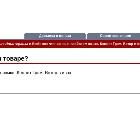
Доставка и оплата
Свяжитесь с нами
ия Ильи Франка
»
Любимое чтение на английском языке. Кеннет Грэм. Ветер в и
м товаре?
языке. Кеннет Грэм. Ветер в ивах