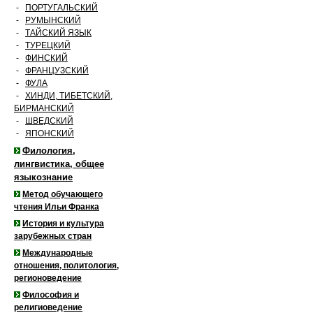
-
ПОРТУГАЛЬСКИЙ
-
РУМЫНСКИЙ
-
ТАЙСКИЙ ЯЗЫК
-
ТУРЕЦКИЙ
-
ФИНСКИЙ
-
ФРАНЦУЗСКИЙ
-
ФУЛА
-
ХИНДИ, ТИБЕТСКИЙ,
БИРМАНСКИЙ
-
ШВЕДСКИЙ
-
ЯПОНСКИЙ
Филология,
лингвистика, общее
языкознание
Метод обучающего
чтения Ильи Франка
История и культура
зарубежных стран
Международные
отношения, политология,
регионоведение
Философия и
религиоведение